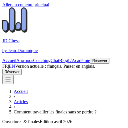
Aller au contenu principal
JD Chess
by Jean-Dominique
Accueil
À propos
Coaching
Chat
Blog
L'Académie
Réserver
FR
|
EN
Version actuelle : français. Passer en anglais.
Réserver
Accueil
›
Articles
›
Comment travailler les finales sans se perdre ?
Ouvertures & finales
Édition avril 2026