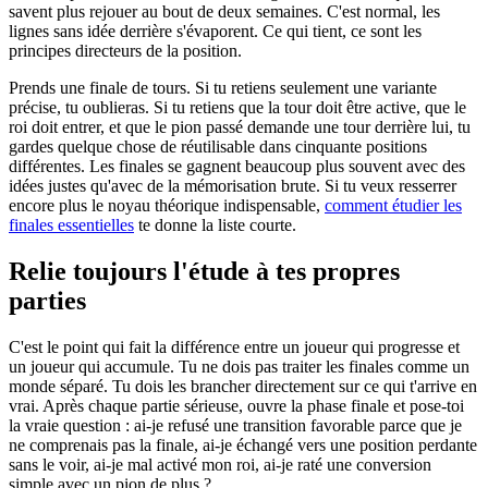
savent plus rejouer au bout de deux semaines. C'est normal, les
lignes sans idée derrière s'évaporent. Ce qui tient, ce sont les
principes directeurs de la position.
Prends une finale de tours. Si tu retiens seulement une variante
précise, tu oublieras. Si tu retiens que la tour doit être active, que le
roi doit entrer, et que le pion passé demande une tour derrière lui, tu
gardes quelque chose de réutilisable dans cinquante positions
différentes. Les finales se gagnent beaucoup plus souvent avec des
idées justes qu'avec de la mémorisation brute. Si tu veux resserrer
encore plus le noyau théorique indispensable,
comment étudier les
finales essentielles
te donne la liste courte.
Relie toujours l'étude à tes propres
parties
C'est le point qui fait la différence entre un joueur qui progresse et
un joueur qui accumule. Tu ne dois pas traiter les finales comme un
monde séparé. Tu dois les brancher directement sur ce qui t'arrive en
vrai. Après chaque partie sérieuse, ouvre la phase finale et pose-toi
la vraie question : ai-je refusé une transition favorable parce que je
ne comprenais pas la finale, ai-je échangé vers une position perdante
sans le voir, ai-je mal activé mon roi, ai-je raté une conversion
simple avec un pion de plus ?