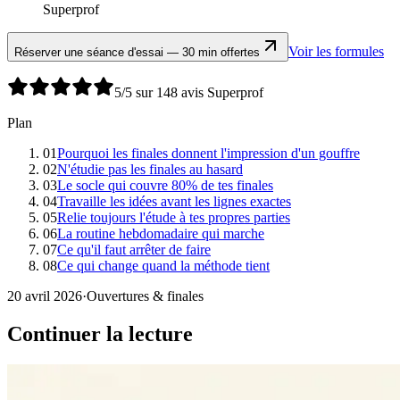
Superprof
Voir les formules
Réserver une séance d'essai — 30 min offertes
5/5 sur 148 avis Superprof
Plan
01
Pourquoi les finales donnent l'impression d'un gouffre
02
N'étudie pas les finales au hasard
03
Le socle qui couvre 80% de tes finales
04
Travaille les idées avant les lignes exactes
05
Relie toujours l'étude à tes propres parties
06
La routine hebdomadaire qui marche
07
Ce qu'il faut arrêter de faire
08
Ce qui change quand la méthode tient
20 avril 2026
·
Ouvertures & finales
Continuer la lecture