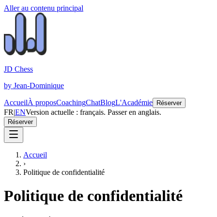
Aller au contenu principal
JD Chess
by Jean-Dominique
Accueil
À propos
Coaching
Chat
Blog
L'Académie
Réserver
FR
|
EN
Version actuelle : français. Passer en anglais.
Réserver
Accueil
›
Politique de confidentialité
Politique de confidentialité